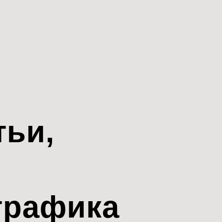
тьи,
трафика