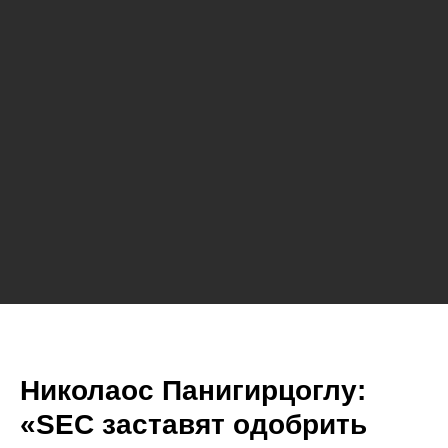
Николаос Панигирцоглу:
«SEC заставят одобрить