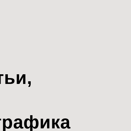
тьи,
трафика