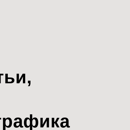
тьи,
трафика